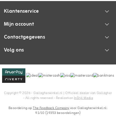
Klantenservice
Mijn account
Contactgegevens
Volg ons
Copyright © 2026 - Gallagherwinkel.nl | Officieel dealer van Gallagher
- All rights reserved - Realization
InStijl Media
Beoordeling op
The Feedback Company
voor Gallagherwinkel.nl:
9.1/10 (19353 beoordelingen)