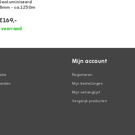
Gealuminiseerd
,8mm - ca.1250m
€169,-
 voorraad
Mijn account
atie
Registreren
aarden
Mijn bestellingen
Mijn verlanglijst
Vergelijk producten
n