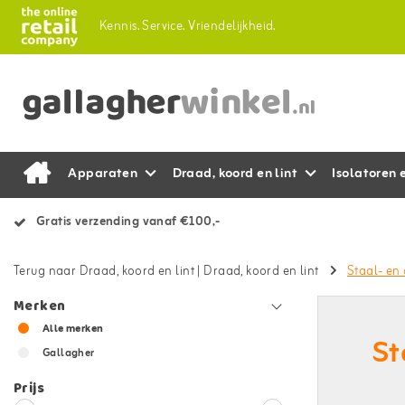
Kennis.
Service.
Vriendelijkheid.
Apparaten
Draad, koord en lint
Isolatoren 
Gratis verzending vanaf €100,-
Terug naar Draad, koord en lint
|
Draad, koord en lint
Staal- en
Merken
Alle merken
St
Gallagher
Prijs