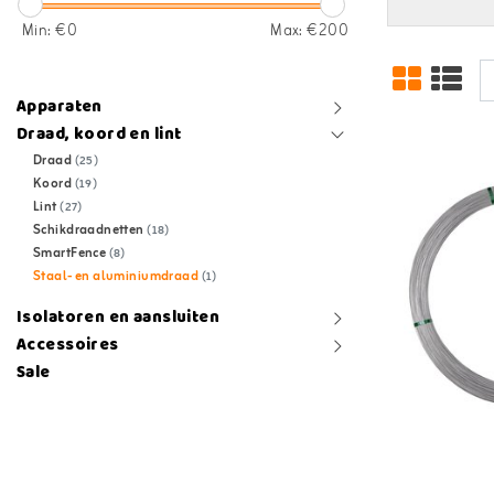
Min: €
0
Max: €
200
Apparaten
Draad, koord en lint
Draad
(25)
Koord
(19)
Lint
(27)
Schikdraadnetten
(18)
SmartFence
(8)
Staal- en aluminiumdraad
(1)
Isolatoren en aansluiten
Accessoires
Sale