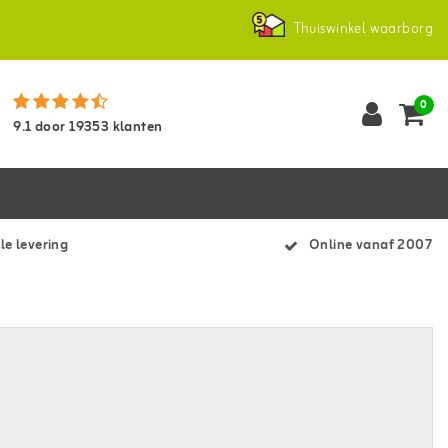
Thuiswinkel waarborg
0
9.1
door
19353
klanten
le levering
Online vanaf 2007