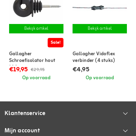
Bekijk artikel
Bekijk artikel
Sale!
Gallagher
Gallagher Vidoflex
Schroefisolator hout
verbinder (4 stuks)
100 st
€19,95
€4,95
€29,95
Op voorraad
Op voorraad
Klantenservice
Mijn account