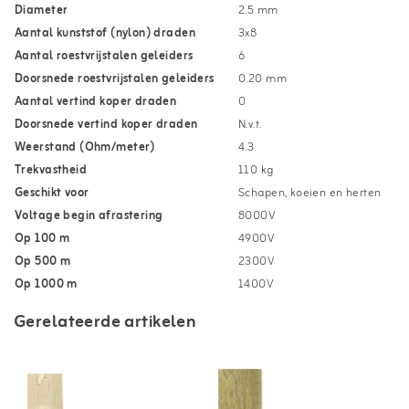
Diameter
2.5 mm
Aantal kunststof (nylon) draden
3x8
Aantal roestvrijstalen geleiders
6
Doorsnede roestvrijstalen geleiders
0.20 mm
Aantal vertind koper draden
0
Doorsnede vertind koper draden
N.v.t.
Weerstand (Ohm/meter)
4.3
Trekvastheid
110 kg
Geschikt voor
Schapen, koeien en herten
Voltage begin afrastering
8000V
Op 100 m
4900V
Op 500 m
2300V
Op 1000 m
1400V
Gerelateerde artikelen