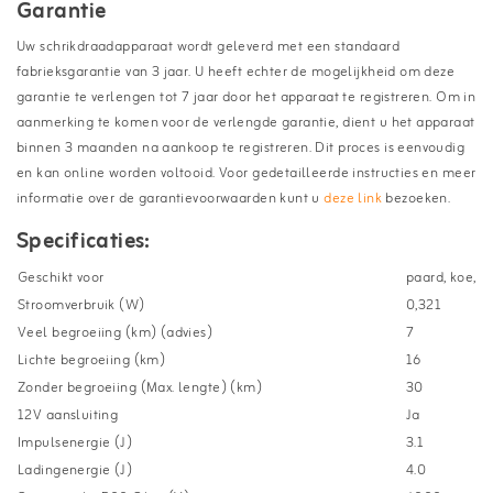
Garantie
Uw schrikdraadapparaat wordt geleverd met een standaard
fabrieksgarantie van 3 jaar. U heeft echter de mogelijkheid om deze
garantie te verlengen tot 7 jaar door het apparaat te registreren. Om in
aanmerking te komen voor de verlengde garantie, dient u het apparaat
binnen 3 maanden na aankoop te registreren. Dit proces is eenvoudig
en kan online worden voltooid. Voor gedetailleerde instructies en meer
informatie over de garantievoorwaarden kunt u
deze link
bezoeken.
Specificaties:
Geschikt voor
paard, koe, ge
Stroomverbruik (W)
0,321
Veel begroeiing (km) (advies)
7
Lichte begroeiing (km)
16
Zonder begroeiing (Max. lengte) (km)
30
12V aansluiting
Ja
Impulsenergie (J)
3.1
Ladingenergie (J)
4.0