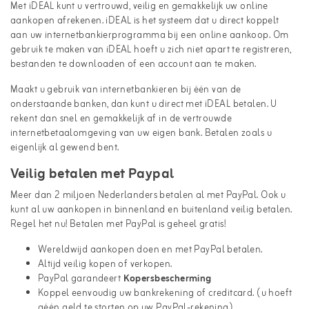
Met iDEAL kunt u vertrouwd, veilig en gemakkelijk uw online
aankopen afrekenen. iDEAL is het systeem dat u direct koppelt
aan uw internetbankierprogramma bij een online aankoop. Om
gebruik te maken van iDEAL hoeft u zich niet apart te registreren,
bestanden te downloaden of een account aan te maken.
Maakt u gebruik van internetbankieren bij één van de
onderstaande banken, dan kunt u direct met iDEAL betalen. U
rekent dan snel en gemakkelijk af in de vertrouwde
internetbetaalomgeving van uw eigen bank. Betalen zoals u
eigenlijk al gewend bent.
Veilig betalen met Paypal
Meer dan 2 miljoen Nederlanders betalen al met PayPal. Ook u
kunt al uw aankopen in binnenland en buitenland veilig betalen.
Regel het nu! Betalen met PayPal is geheel
gratis
!
Wereldwijd aankopen doen en met PayPal betalen.
Altijd veilig kopen of verkopen.
PayPal garandeert
Kopersbescherming
Koppel eenvoudig uw bankrekening of creditcard. (u hoeft
géén geld te storten op uw PayPal-rekening)