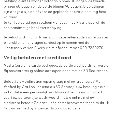
betaling dient te worden voldaan binnen 30 dagen, de tweede
binnen 60 dagen en de derde binnen 90 dagen. Je betalingen
zijn op tijd als je op of voor de geplande datum je betaling hebt
voldaan.
Je kunt de betalingen voldoen via Ideal in de Riverty app, of via
een handmatige bankoverschrijving.
Je betaalplicht ligt bij Riverty. Om deze reden raden wij je aan om
bij problemen of vragen contact op te nemen met de
klantenservice van Riverty via telefoonnummer 020-7230270.
Veilig betalen met creditcard
MasterCard en Visa: de best geaccepteerde creditcards ter wereld.
Bij ons extra veilig online aankopen doen met de 3D Securecode!
Betaalt u uw online aankopen graag met uw creditcard? Met
Verified by Visa (ook bekend als 3D Secure) is uw betaling extra
veilig. Het is een persoonlijk wachtwoord net als uw pincode. U
voert uw persoonlijke wachtwoord in als u online met uw
creditcard betaalt. Zo bent u nóg beter beschermd tegen misbruik.
Hou uw Verified by Visa-wachtwoord goed geheim.