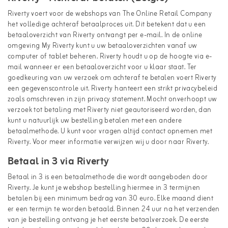
Riverty voert voor de webshops van The Online Retail Company
het volledige achteraf betaalproces uit. Dit betekent dat u een
betaaloverzicht van Riverty ontvangt per e-mail. In de online
omgeving My Riverty kunt u uw betaaloverzichten vanaf uw
computer of tablet beheren. Riverty houdt u op de hoogte via e-
mail wanneer er een betaaloverzicht voor u klaar staat. Ter
goedkeuring van uw verzoek om achteraf te betalen voert Riverty
een gegevenscontrole uit. Riverty hanteert een strikt privacybeleid
zoals omschreven in zijn
privacy statement
. Mocht onverhoopt uw
verzoek tot betaling met Riverty niet geautoriseerd worden, dan
kunt u natuurlijk uw bestelling betalen met een andere
betaalmethode. U kunt voor vragen altijd contact opnemen met
Riverty. Voor meer informatie verwijzen wij u door naar
Riverty
.
Betaal in 3 via Riverty
Betaal in 3 is een betaalmethode die wordt aangeboden door
Riverty. Je kunt je webshop bestelling hiermee in 3 termijnen
betalen bij een minimum bedrag van 30 euro. Elke maand dient
er een termijn te worden betaald. Binnen 24 uur na het verzenden
van je bestelling ontvang je het eerste betaalverzoek. De eerste