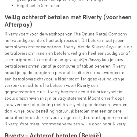
Regel het in 5 minuten
Veilig achteraf betalen met Riverty (voorheen
Afterpay)
Riverty voert voor de webshops van The Online Retail Company
het volledige achteraf betaalproces uit. Dit betekent dat je een
betaaloverzicht ontvangt van Riverty. Met de
Riverty App
kun je dit
betaaloverzicht inzien en betalen, veilig en heel eenvoudig vanaf
je smartphone. In de online omgeving
Mijn Riverty
kun je jouw
betaaloverzichten vanaf je computer of tablet beheren. Riverty
houdt je op de hoogte via pushnotificaties & e-mail wanneer er
een betaaloverzicht voor je klaar staat. Ter goedkeuring van je
verzoek om achteraf te betalen voert Riverty een
gegevenscontrole uit. Riverty hanteert een strikt privacybeleid
zoals omschreven in zijn
privacy statement
. Mocht onverhoopt
jouw verzoek tot betaling met Riverty niet geautoriseerd worden,
dan kun je jouw bestelling natuurlijk betalen met een andere
betaalmethode. Je kunt voor vragen altijd contact opnemen met
Riverty. Voor meer informatie verwijzen wij je door naar
Riverty
.
Riverty – Achteraf betalen (België)