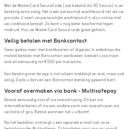
Met de MasterCard SecureCode (ook bekend als 3D Secure) is uw
betaling extra veilig. Het is een persoonlijk wachtwoord net als uw
pincode. U voert uw persoonlijke wachtwoord in als u online met
uw creditcard betaalt. Zo bent u nóg beter beschermd tegen
misbruik. Hou uw MasterCard Secure code goed geheim.
Veilig betalen met Bankcontact
Geen gedoe meer met bankkaarten of digipass. In webshops die
mobiel betalen met Bancontact aanbieden, betaalt u voortaan
snel en eenvoudig tot €500 per transactie.
Een betaling met de app is niet alleen makkelijk en snel, maar ook
veilig. Zoals u dat van een Bancontact-betaling gewend bent.
Vooraf overmaken via bank - Multisafepay
Betaal eenvoudig vooraf via overschrijving. Dit kan via
internetbankieren of via een andere vorm van overschrijven via
uw bank of giro. Betaal wanneer het u uitkomt!
Na het bestellen ontvangt u een separate e-mail van onze
betaalprovider Multisafepay. Zij handelen voor ons uw 'vooraf