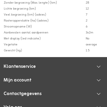
Zonder begroeiing (Max. lengte) (km)
28
Lichte begroeiing (km)
12
Veel begroeiing (km) (advies)
7
Rasteroppervlakte (ha) (advies)
2
Stroomopname (W)
6
Aanbevolen aantal aardpennen
3x2m
Met display (led indicatie)
No
Vegetatie
average
Gewicht (kg)
1.5
Klantenservice
Mijn account
Contactgegevens