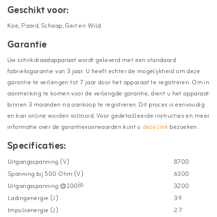
Geschikt voor:
Koe, Paard, Schaap, Geit en Wild.
Garantie
Uw schrikdraadapparaat wordt geleverd met een standaard
fabrieksgarantie van 3 jaar. U heeft echter de mogelijkheid om deze
garantie te verlengen tot 7 jaar door het apparaat te registreren. Om in
aanmerking te komen voor de verlengde garantie, dient u het apparaat
binnen 3 maanden na aankoop te registreren. Dit proces is eenvoudig
en kan online worden voltooid. Voor gedetailleerde instructies en meer
informatie over de garantievoorwaarden kunt u
deze link
bezoeken.
Specificaties:
Uitgangsspanning (V)
8700
Spanning bij 500 Ohm (V)
6300
Uitgangsspanning @100Î©
3200
Ladingenergie (J)
3.9
Impulsenergie (J)
2.7