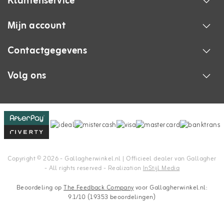
Klantenservice
Mijn account
Contactgegevens
Volg ons
Copyright © 2026 - Gallagherwinkel.nl | Officieel dealer van Gallagher
- All rights reserved - Realization
InStijl Media
Beoordeling op
The Feedback Company
voor Gallagherwinkel.nl:
9.1/10 (19353 beoordelingen)