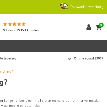
Thuiswinkel waarborg
0
9.1
door
19353
klanten
le levering
Online vanaf 2007
stelling?
ng?
oor kun je het beste een mail sturen en het ordernummer vermelden.
g waarmee je betaald hebt.