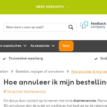
MEER WEBSHOPS
en aansluiten
Accessoires
Sale
Thuiswinkel waarborg
Snel
tellen
Bestellen, wijzigen of annuleren
Hoe annuleer ik mijn be
Hoe annuleer ik mijn bestelli
Terug naar klantenservice
Dit doe je door contact op te nemen met onze
klantenservice
. Hierv
Wij annuleren dan de order en crediteren het bedrag op de rekenin