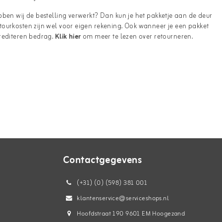
bben wij de bestelling verwerkt? Dan kun je het pakketje aan de deur
tourkosten zijn wel voor eigen rekening. Ook wanneer je een pakket
crediteren bedrag.
Klik hier
om meer te lezen over retourneren.
Contactgegevens
(+31) (0) (598) 381 001
klantenservice@serviceshops.nl
Hoofdstraat 190 9601 EM Hoogezand