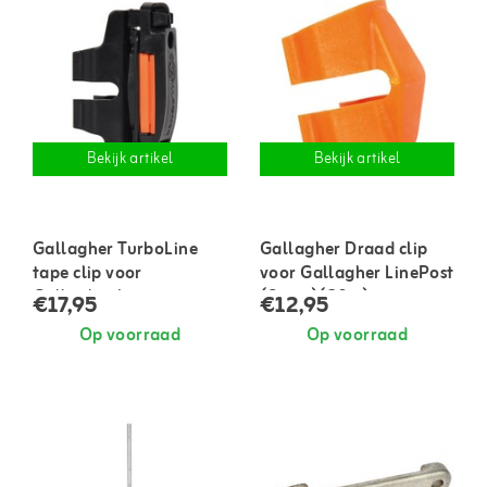
Bekijk artikel
Bekijk artikel
Gallagher TurboLine
Gallagher Draad clip
tape clip voor
voor Gallagher LinePost
Gallagher Line post
(8mm)(20st)
€17,95
€12,95
(40mm)(12st)
Op voorraad
Op voorraad