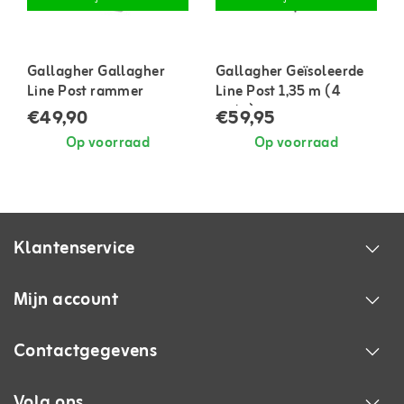
Gallagher Gallagher
Gallagher Geïsoleerde
Line Post rammer
Line Post 1,35 m (4
stuks)
€49,90
€59,95
Op voorraad
Op voorraad
Klantenservice
Mijn account
Contactgegevens
Volg ons