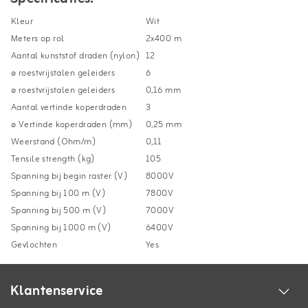
Kleur
Wit
Meters op rol
2x400 m
Aantal kunststof draden (nylon)
12
ø roestvrijstalen geleiders
6
ø roestvrijstalen geleiders
0,16 mm
Aantal vertinde koperdraden
3
ø Vertinde koperdraden (mm)
0,25 mm
Weerstand (Ohm/m)
0,11
Tensile strength (kg)
105
Spanning bij begin raster (V)
8000V
Spanning bij 100 m (V)
7800V
Spanning bij 500 m (V)
7000V
Spanning bij 1000 m (V)
6400V
Gevlochten
Yes
Klantenservice