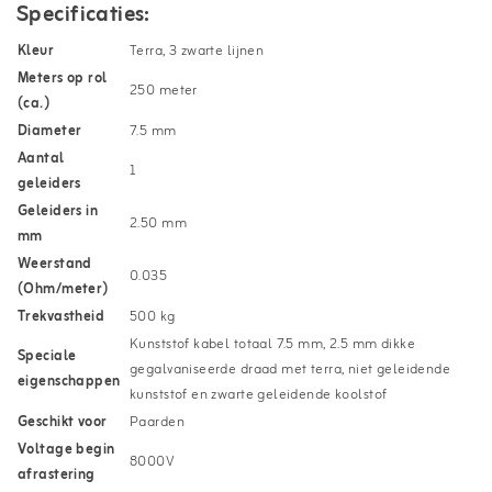
Specificaties:
Kleur
Terra, 3 zwarte lijnen
Meters op rol
250 meter
(ca.)
Diameter
7.5 mm
Aantal
1
geleiders
Geleiders in
2.50 mm
mm
Weerstand
0.035
(Ohm/meter)
Trekvastheid
500 kg
Kunststof kabel totaal 7.5 mm, 2.5 mm dikke
Speciale
gegalvaniseerde draad met terra, niet geleidende
eigenschappen
kunststof en zwarte geleidende koolstof
Geschikt voor
Paarden
Voltage begin
8000V
afrastering