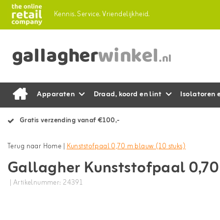
Kennis.
Service.
Vriendelijkheid.
Apparaten
Draad, koord en lint
Isolatoren 
Gratis verzending vanaf €100,-
Terug naar Home
|
Kunststofpaal 0,70 m blauw (10 stuks)
Gallagher Kunststofpaal 0,70
| Artikelnummer: 24391