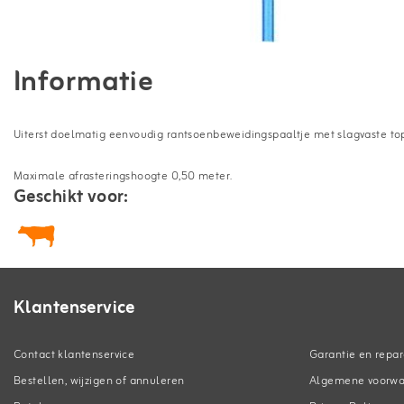
Informatie
Uiterst doelmatig eenvoudig rantsoenbeweidingspaaltje met slagvaste topi
Maximale afrasteringshoogte 0,50 meter.
Geschikt voor:
Klantenservice
Contact klantenservice
Garantie en repar
Bestellen, wijzigen of annuleren
Algemene voorw