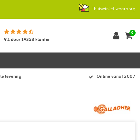
Thuiswinkel waarborg
0
9.1
door
19353
klanten
le levering
Online vanaf 2007