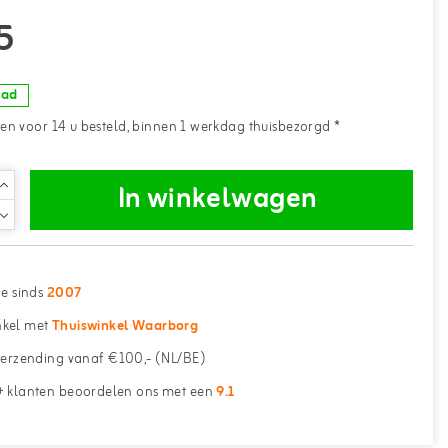
5
aad
n voor 14 u besteld, binnen 1 werkdag thuisbezorgd *
In winkelwagen
ne sinds
2007
kel met
Thuiswinkel Waarborg
erzending vanaf €100,- (NL/BE)
 klanten beoordelen ons met een
9.1