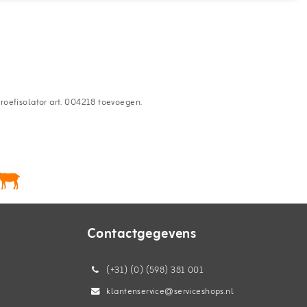
hroefisolator art. 004218 toevoegen.
Contactgegevens
(+31) (0) (598) 381 001
klantenservice@serviceshops.nl