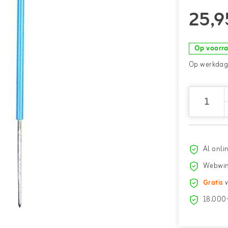
25,9
Op voorr
Op werkdage
Al onli
Webwin
Gratis
v
18.000+