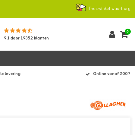
Thuiswinkel waarborg
0
9.1
door
19352
klanten
le levering
Online vanaf 2007