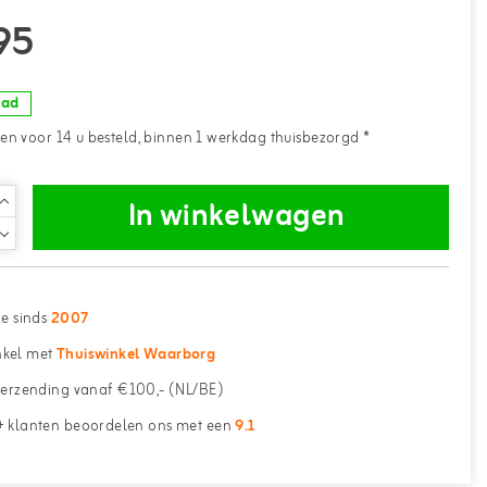
95
aad
n voor 14 u besteld, binnen 1 werkdag thuisbezorgd *
In winkelwagen
ne sinds
2007
kel met
Thuiswinkel Waarborg
erzending vanaf €100,- (NL/BE)
 klanten beoordelen ons met een
9.1