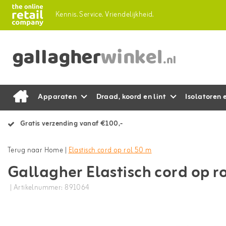
Kennis.
Service.
Vriendelijkheid.
Apparaten
Draad, koord en lint
Isolatoren 
Gratis verzending vanaf €100,-
Terug naar Home
|
Elastisch cord op rol 50 m
Gallagher Elastisch cord op r
| Artikelnummer: 891064