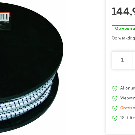
144,
Op voorr
Op werkdage
Al onli
Webwin
Gratis
v
18.000+