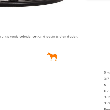
itstekende geleider dankzij 6 roestvrijstalen draden.
5 
3x7
5
0.2
3.8
330
Paa