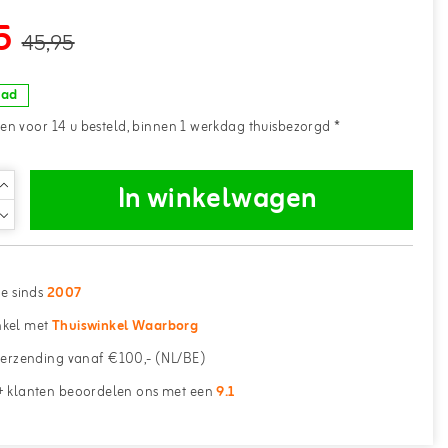
5
45,95
aad
n voor 14 u besteld, binnen 1 werkdag thuisbezorgd *
In winkelwagen
ne sinds
2007
kel met
Thuiswinkel Waarborg
erzending vanaf €100,- (NL/BE)
 klanten beoordelen ons met een
9.1