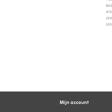
80
47
20
10
Mijn account