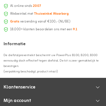
Al online sinds
2007
Webwinkel met
Thuiswinkel Waarborg
Gratis
verzending vanaf €100,- (NL/BE)
18.000+ klanten beoordelen ons met een
9.1
Informatie
De diefstalpreventiekit beschermt uw PowerPlus B100, B200, B300
eenvoudig doch effectief tegen diefstal. De kit is zeer gemakkelijk te
bevestigen.
(verpakking beschadigt, product intact)
Klantenservice
Mijn account