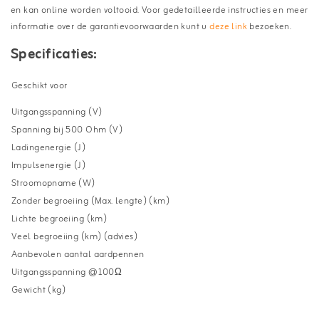
en kan online worden voltooid. Voor gedetailleerde instructies en meer
informatie over de garantievoorwaarden kunt u
deze link
bezoeken.
Specificaties:
ko
Geschikt voor
en
Uitgangsspanning (V)
9
Spanning bij 500 Ohm (V)
7
Ladingenergie (J)
5.
Impulsenergie (J)
3.
Stroomopname (W)
7.
Zonder begroeiing (Max. lengte) (km)
25
Lichte begroeiing (km)
10
Veel begroeiing (km) (advies)
5
Aanbevolen aantal aardpennen
3
Uitgangsspanning @100Ω
3
Gewicht (kg)
1.