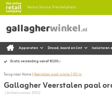
Kennis.
Service.
Vriendelijkheid.
Apparaten
Draad, koord en lint
Isolatoren 
Gratis verzending vanaf €100,-
Terug naar Home
|
Veerstalen paal oranje 1,00 m
Gallagher Veerstalen paal or
| Artikelnummer: 8902