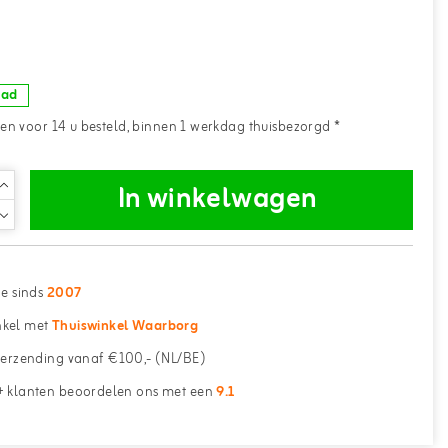
aad
n voor 14 u besteld, binnen 1 werkdag thuisbezorgd *
In winkelwagen
ne sinds
2007
kel met
Thuiswinkel Waarborg
erzending vanaf €100,- (NL/BE)
 klanten beoordelen ons met een
9.1