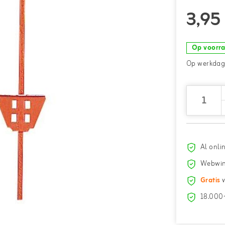
3,95
Op voorr
Op werkdage
Al onli
Webwin
Gratis
v
18.000+