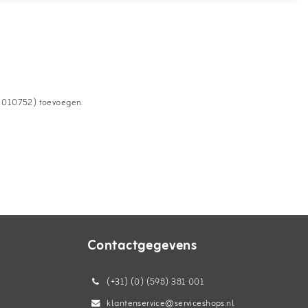
nr. 010752) toevoegen.
Contactgegevens
(+31) (0) (598) 381 001
klantenservice@serviceshops.nl