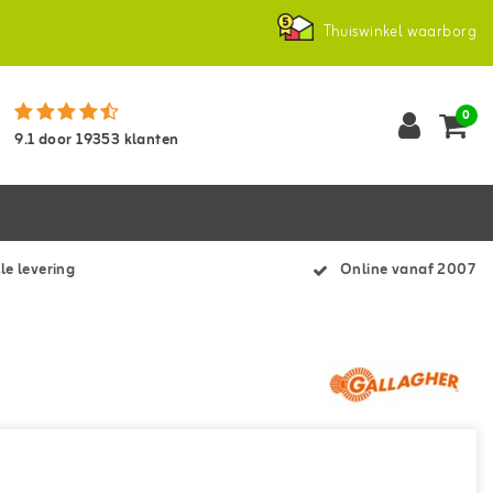
Thuiswinkel waarborg
0
9.1
door
19353
klanten
le levering
Online vanaf 2007