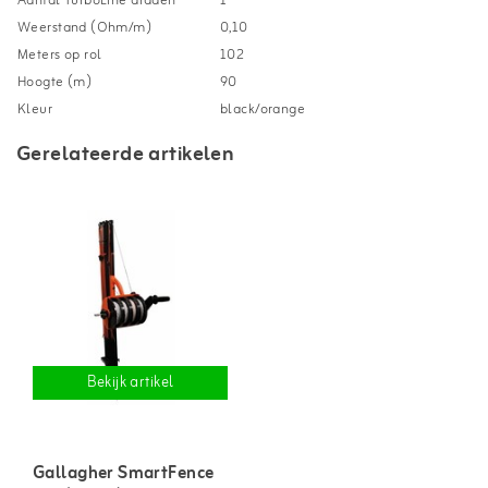
Aantal TurboLine draden
1
Weerstand (Ohm/m)
0,10
Meters op rol
102
Hoogte (m)
90
Kleur
black/orange
Gerelateerde artikelen
Bekijk artikel
Gallagher SmartFence