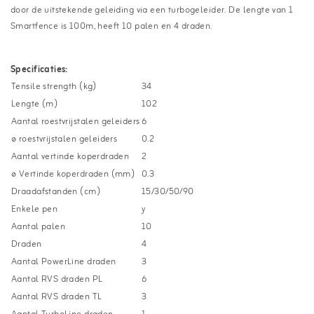
door de uitstekende geleiding via een turbogeleider. De lengte van 1
Smartfence is 100m, heeft 10 palen en 4 draden.
Specificaties:
Tensile strength (kg)
34
Lengte (m)
102
Aantal roestvrijstalen geleiders
6
ø roestvrijstalen geleiders
0.2
Aantal vertinde koperdraden
2
ø Vertinde koperdraden (mm)
0.3
Draadafstanden (cm)
15/30/50/90
Enkele pen
y
Aantal palen
10
Draden
4
Aantal PowerLine draden
3
Aantal RVS draden PL
6
Aantal RVS draden TL
3