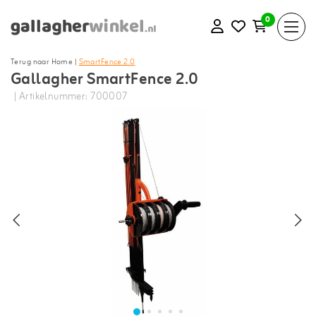
0
Terug naar Home
|
SmartFence 2.0
Gallagher SmartFence 2.0
| Artikelnummer: 700007